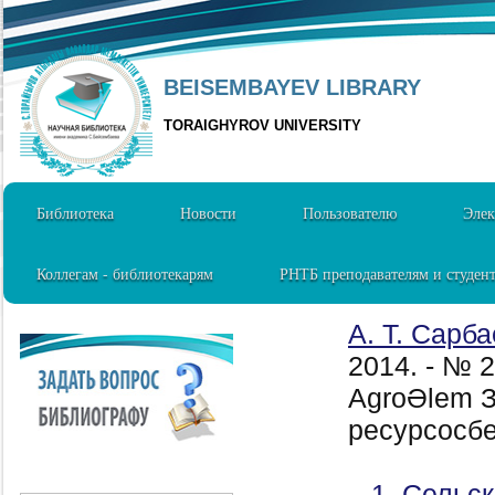
BEISEMBAYEV LIBRARY
TORAIGHYROV UNIVERSITY
Библиотека
Новости
Пользователю
Элек
Коллегам - библиотекарям
РНТБ преподавателям и студен
А. Т. Сарба
2014. - № 
AgroӘlem З
ресурсосбе
1. Сельск