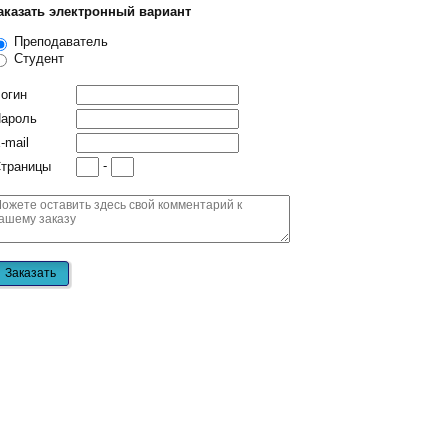
аказать электронный вариант
Преподаватель
Студент
огин
ароль
-mail
-
траницы