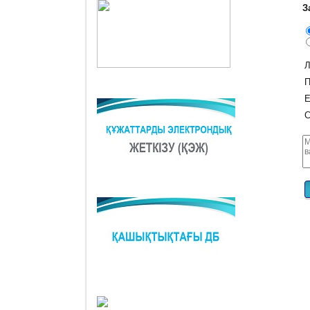
З
Л
П
E
С