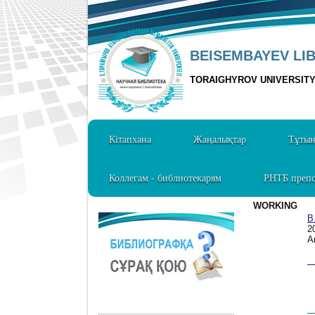
BEISEMBAYEV LI
TORAIGHYROV UNIVERSIT
Кітапхана
Жаңалықтар
Тұты
Коллегам - библиотекарям
РНТБ препо
WORKING
В
2
А
1