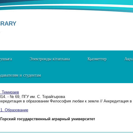
BRARY
Y
нушыға
Электронды кітапхана
Қызметтер
Ақпа
давателям и студентам
. Темираев
014. - № 69, ПГУ им. С. Торайгырова
ккредитация в образовании Философия любви к земле // Аккредитация в 
. Образование
Горский государственный аграрный университет