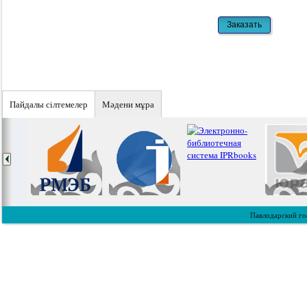
Пайдалы сiлтемелер
Мәдени мұра
Павлодарский го