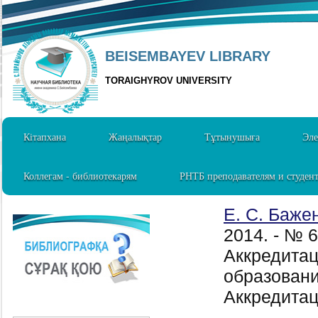
BEISEMBAYEV LIBRARY
TORAIGHYROV UNIVERSITY
Кітапхана
Жаңалықтар
Тұтынушыға
Эле
Коллегам - библиотекарям
РНТБ преподавателям и студен
Е. С. Баже
2014. - № 
Аккредитац
образовани
Аккредитац