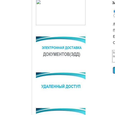
З
Л
П
E
С