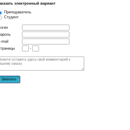
аказать электронный вариант
Преподаватель
Студент
огин
ароль
-mail
-
траницы