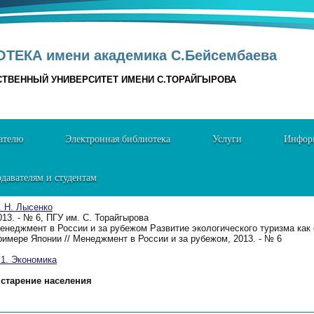
ТЕКА имени академика С.Бейсембаева
СТВЕННЫЙ УНИВЕРСИТЕТ ИМЕНИ С.ТОРАЙГЫРОВА
ателю
Электронная библиотека
Услуги
Информ
давателям и студентам
. Н. Лысенко
013. - № 6, ПГУ им. С. Торайгырова
енеджмент в России и за рубежом Развитие экологического туризма как
римере Японии // Менеджмент в России и за рубежом, 2013. - № 6
. Экономика
старение населения