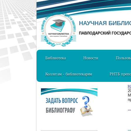
НАУЧНАЯ БИБЛИО
ПАВЛОДАРСКИЙ ГОСУДАР
Библиотека
Новости
Пользов
Коллегам - библиотекарям
РНТБ препо
Н
2
М
п
1