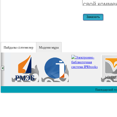
Пайдалы сiлтемелер
Мәдени мұра
Павлодарский го