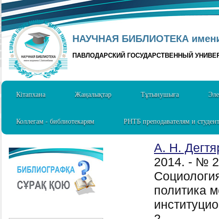
НАУЧНАЯ БИБЛИОТЕКА имени 
ПАВЛОДАРСКИЙ ГОСУДАРСТВЕННЫЙ УНИВЕ
Кітапхана
Жаңалықтар
Тұтынушыға
Эле
Коллегам - библиотекарям
РНТБ преподавателям и студен
А. Н. Дегтя
2014. - № 
Социологи
политика м
институцио
2