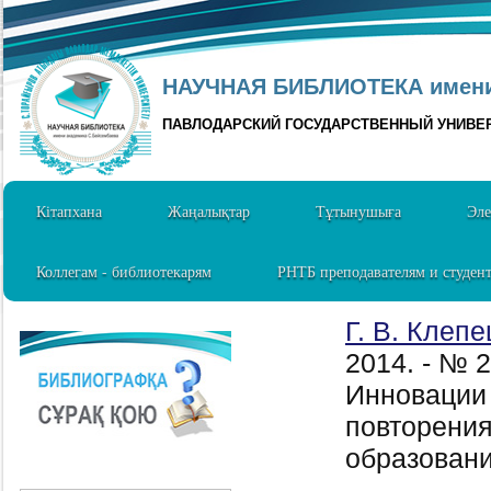
НАУЧНАЯ БИБЛИОТЕКА имени 
ПАВЛОДАРСКИЙ ГОСУДАРСТВЕННЫЙ УНИВЕ
Кітапхана
Жаңалықтар
Тұтынушыға
Эле
Коллегам - библиотекарям
РНТБ преподавателям и студен
Г. В. Клепе
2014. - № 
Инновации
повторения
образовани