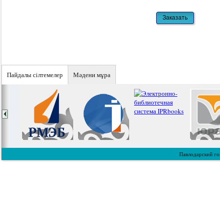
Пайдалы сiлтемелер
Мәдени мұра
Павлодарский го