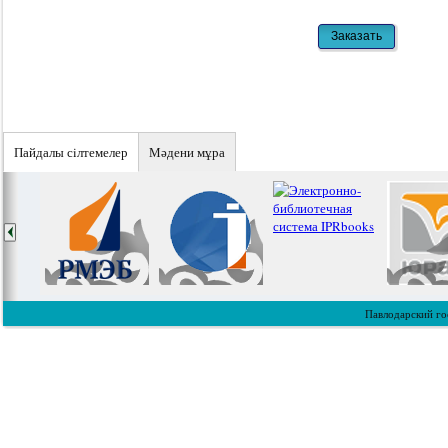
Пайдалы сiлтемелер
Мәдени мұра
Павлодарский го