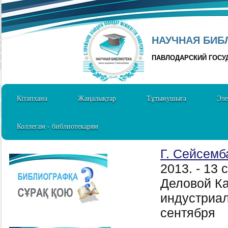
НАУЧНАЯ БИБЛ
ПАВЛОДАРСКИЙ ГОСУ
Кітапхана
Жаңалықтар
Тұтынушыға
Эле
Коллегам - библиотекарям
Г. Сейсемб
2013. - 13
Деловой Ка
индустриал
сентября