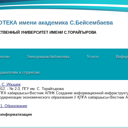
ТЕКА имени академика С.Бейсембаева
СТВЕННЫЙ УНИВЕРСИТЕТ ИМЕНИ С.ТОРАЙГЫРОВА
ателю
Электронная библиотека
Услуги
Информ
давателям и студентам
. С. Ибышев
012. - № 2-3, ПГУ им. С. Торайгырова
ПҒА хабаршысы=Вестник АПНК Создание информационной инфраструктур
одернизации экономического образования // ҚПҒА хабаршысы=Вестник АП
. Образование
информатизация