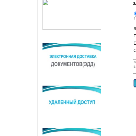
З
Л
П
E
С