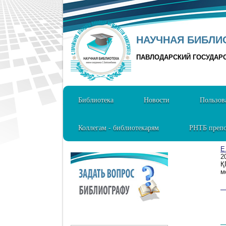
НАУЧНАЯ БИБЛИО
ПАВЛОДАРСКИЙ ГОСУДАР
Библиотека
Новости
Пользов
Коллегам - библиотекарям
РНТБ препо
Е
2
Қ
м
1