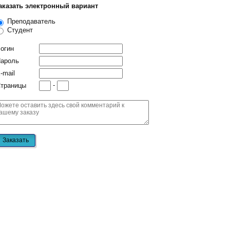
аказать электронный вариант
Преподаватель
Студент
огин
ароль
-mail
-
траницы