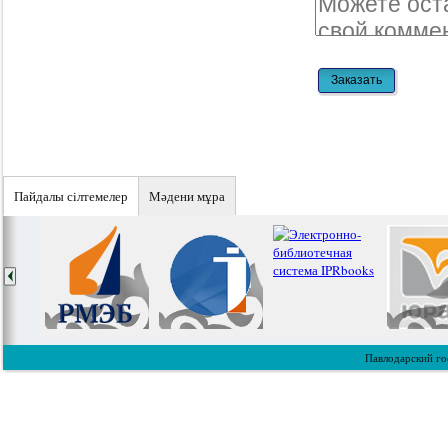
Пайдалы сiлтемелер
Мәдени мұра
Павлодарский го