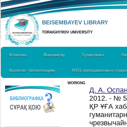
BEISEMBAYEV LIBRARY
TORAIGHYROV UNIVERSITY
Кітапхана
Жаңалықтар
Тұтынушыға
Эле
Коллегам - библиотекарям
РНТБ преподавателям и студен
WORKING
Д. А. Оспа
2012. - № 
ҚР ҰҒА хаб
гуманитарн
чрезвычайн