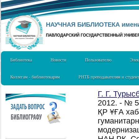
НАУЧНАЯ БИБЛИОТЕКА имени 
ПАВЛОДАРСКИЙ ГОСУДАРСТВЕННЫЙ УНИВЕ
Библиотека
Новости
Пользователю
Элек
Коллегам - библиотекарям
РНТБ преподавателям и студен
Г. Г. Турыс
2012. - № 
ҚР ҰҒА хаб
гуманитарн
модернизац
НАН РК. Се