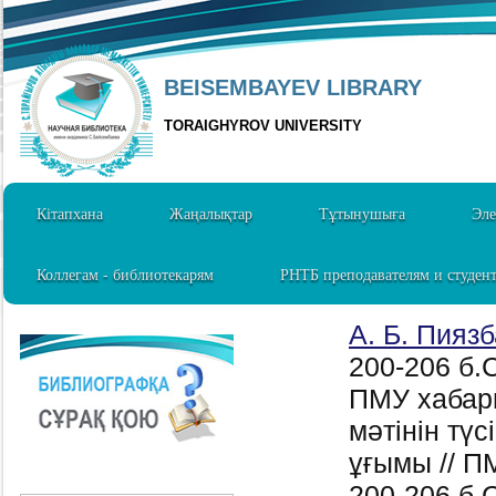
BEISEMBAYEV LIBRARY
TORAIGHYROV UNIVERSITY
Кітапхана
Жаңалықтар
Тұтынушыға
Эле
Коллегам - библиотекарям
РНТБ преподавателям и студен
А. Б. Пияз
200-206 б.C
ПМУ хабар
мәтінін тү
ұғымы // П
200-206 б.C