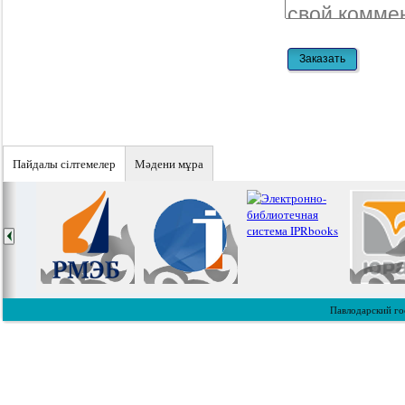
Пайдалы сiлтемелер
Мәдени мұра
Павлодарский го