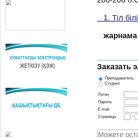
1. Тіл білі
жарнама
Заказать 
Преподаватель
Студент
Логин
Пароль
E-mail
-
Страницы