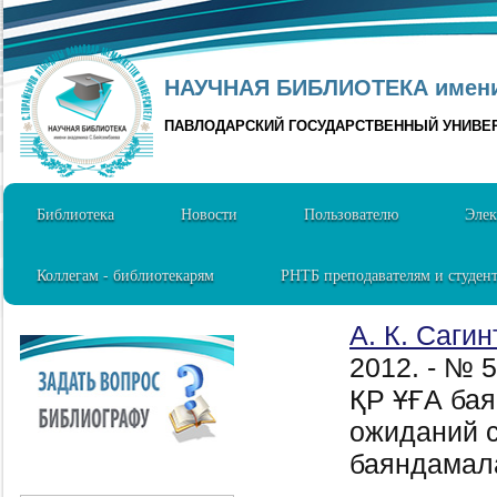
НАУЧНАЯ БИБЛИОТЕКА имени 
ПАВЛОДАРСКИЙ ГОСУДАРСТВЕННЫЙ УНИВЕ
Библиотека
Новости
Пользователю
Элек
Коллегам - библиотекарям
РНТБ преподавателям и студен
А. К. Саги
2012. - № 
ҚР ҰҒА ба
ожиданий с
баяндамал