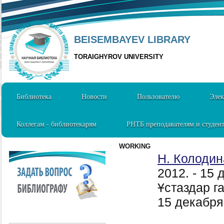
BEISEMBAYEV LIBRARY
TORAIGHYROV UNIVERSITY
Библиотека
Новости
Пользователю
Элек
Коллегам - библиотекарям
РНТБ преподавателям и студен
WORKING
Н. Колодин
2012. - 15
Ұстаздар га
15 декабря