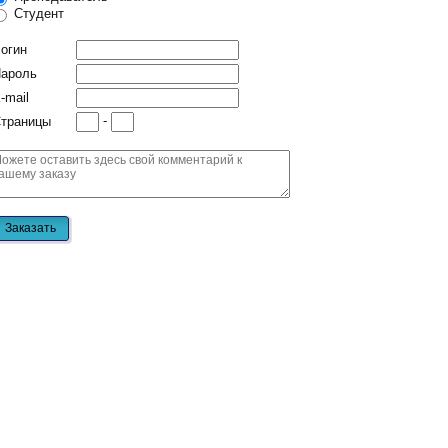
Студент
огин
ароль
-mail
-
траницы