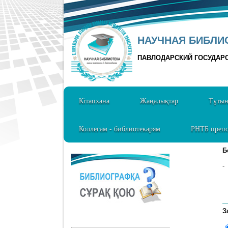
НАУЧНАЯ БИБЛИО
ПАВЛОДАРСКИЙ ГОСУДАР
Кітапхана
Жаңалықтар
Тұты
Коллегам - библиотекарям
РНТБ препо
Б
-
З