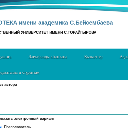
ТЕКА имени академика С.Бейсембаева
СТВЕННЫЙ УНИВЕРСИТЕТ ИМЕНИ С.ТОРАЙГЫРОВА
нушыға
Электронды кітапхана
Қызметтер
Ақпа
давателям и студентам
ез автора
аказать электронный вариант
Преподаватель