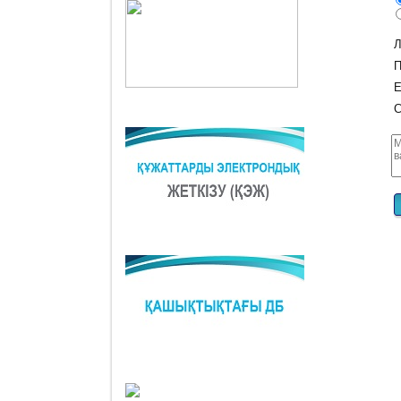
Л
П
E
С