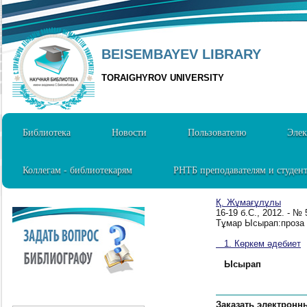
BEISEMBAYEV LIBRARY
TORAIGHYROV UNIVERSITY
Библиотека
Новости
Пользователю
Элек
Коллегам - библиотекарям
РНТБ преподавателям и студен
Қ. Жұмағұлұлы
16-19 б.C., 2012. - №
Тұмар Ысырап:проза //
1. Көркем әдебиет
Ысырап
Заказать электронн