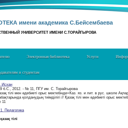
ТЕКА имени академика С.Бейсембаева
СТВЕННЫЙ УНИВЕРСИТЕТ ИМЕНИ С.ТОРАЙГЫРОВА
ателю
Электронная библиотека
Услуги
Информ
давателям и студентам
. Исхан
-9 б.C., 2012. - № 11, ПГУ им. С. Торайгырова
азақ тілі мен әдебиеті орыс мектебінде=Каз. яз. и лит. в рус. школе Ақпа
абақтарында қолданудың тиімділігі // Қазақ тілі мен әдебиеті орыс мектебін
 11
. Педагогика
қазақ тілі