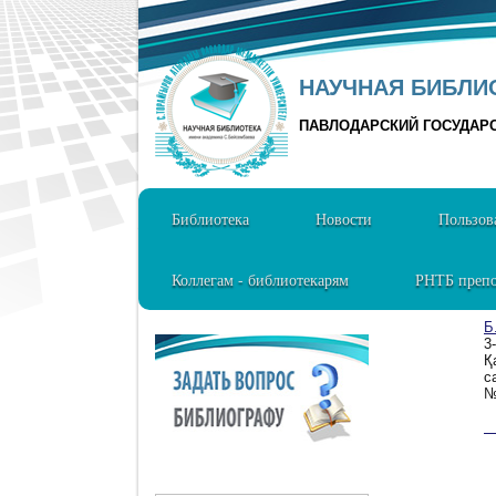
НАУЧНАЯ БИБЛИО
ПАВЛОДАРСКИЙ ГОСУДАР
Библиотека
Новости
Пользов
Коллегам - библиотекарям
РНТБ препо
Б
3
Қ
с
№
1