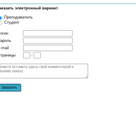
аказать электронный вариант
Преподаватель
Студент
огин
ароль
-mail
-
траницы