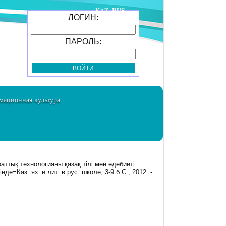
RUS
KAZ
ЛОГИН:
ПАРОЛЬ:
ационная культура
раттық технологияны қазақ тілі мен әдебиеті
де=Каз. яз. и лит. в рус. школе, 3-9 б.C., 2012. -