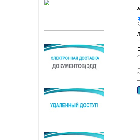
З
Л
П
E
С