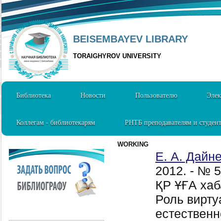
BEISEMBAYEV LIBRARY
TORAIGHYROV UNIVERSITY
Библиотека
Новости
Пользователю
Элек
Коллегам - библиотекарям
РНТБ преподавателям и студен
WORKING
Е. А. Дайне
2012. - № 
ҚР ҰҒА хаб
Роль вирту
естественн