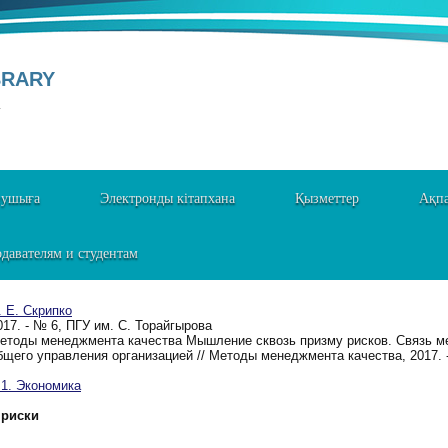
BRARY
Y
нушыға
Электронды кітапхана
Қызметтер
Ақпа
давателям и студентам
. Е. Скрипко
017. - № 6, ПГУ им. С. Торайгырова
етоды менеджмента качества Мышление сквозь призму рисков. Связь м
бщего управления организацией // Методы менеджмента качества, 2017. 
. Экономика
риски