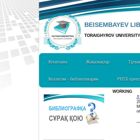
BEISEMBAYEV LI
TORAIGHYROV UNIVERSIT
Кітапхана
Жаңалықтар
Тұты
Коллегам - библиотекарям
РНТБ препо
WORKING
Л
2
М
о
1