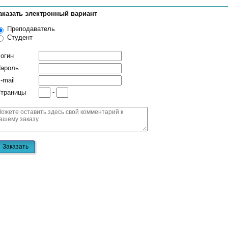
аказать электронный вариант
Преподаватель
Студент
огин
ароль
-mail
-
траницы