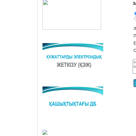
З
Л
П
E
С