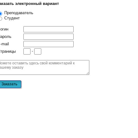
аказать электронный вариант
Преподаватель
Студент
огин
ароль
-mail
-
траницы