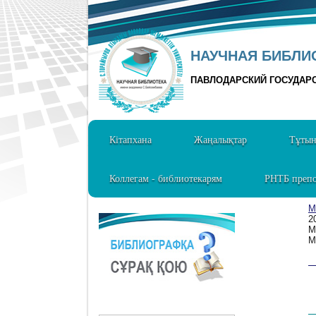
НАУЧНАЯ БИБЛИО
ПАВЛОДАРСКИЙ ГОСУДАР
Кітапхана
Жаңалықтар
Тұты
Коллегам - библиотекарям
РНТБ препо
М
2
М
М
1