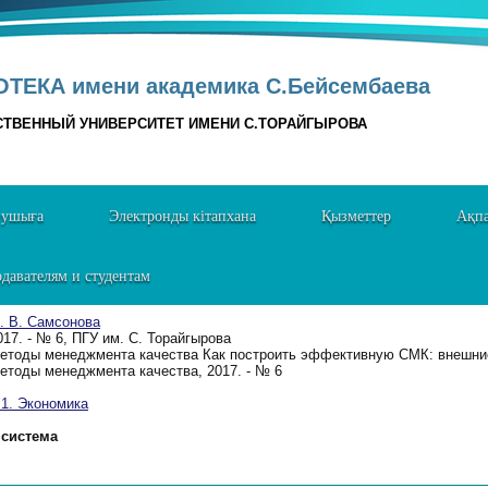
ТЕКА имени академика С.Бейсембаева
СТВЕННЫЙ УНИВЕРСИТЕТ ИМЕНИ С.ТОРАЙГЫРОВА
нушыға
Электронды кітапхана
Қызметтер
Ақпа
давателям и студентам
. В. Самсонова
017. - № 6, ПГУ им. С. Торайгырова
етоды менеджмента качества Как построить эффективную СМК: внешние
етоды менеджмента качества, 2017. - № 6
. Экономика
система