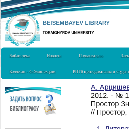
BEISEMBAYEV LIBRARY
TORAIGHYROV UNIVERSITY
Библиотека
Новости
Пользователю
Элек
Коллегам - библиотекарям
РНТБ преподавателям и студен
А. Арцише
2012. - № 
Простор Зн
// Простор,
1. Литера