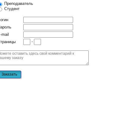
Преподаватель
Студент
огин
ароль
-mail
-
траницы