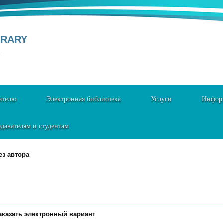
BRARY
Y
ателю
Электронная библиотека
Услуги
Информ
давателям и студентам
ез автора
аказать электронный вариант