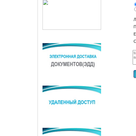
Л
П
E
С