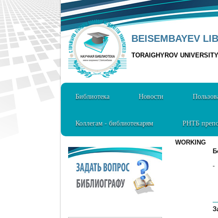
BEISEMBAYEV LI
TORAIGHYROV UNIVERSIT
Библиотека
Новости
Пользов
Коллегам - библиотекарям
РНТБ препо
WORKING
Б
-
З