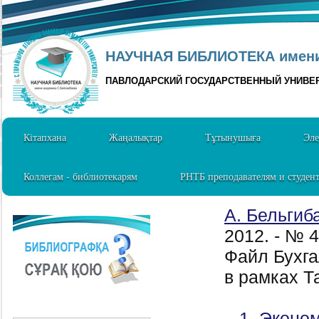
НАУЧНАЯ БИБЛИОТЕКА имени 
ПАВЛОДАРСКИЙ ГОСУДАРСТВЕННЫЙ УНИВЕ
Кітапхана
Жаңалықтар
Тұтынушыға
Эле
Коллегам - библиотекарям
РНТБ преподавателям и студен
А. Бельгиб
2012. - № 
Файл Бухга
в рамках Т
1. Эконом