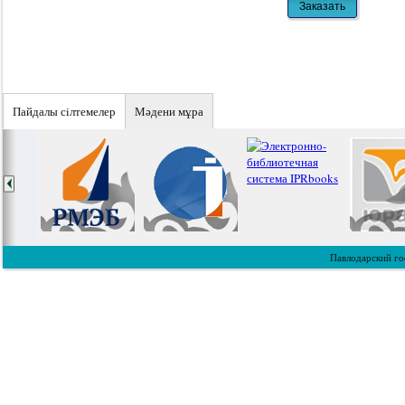
Пайдалы сiлтемелер
Мәдени мұра
Павлодарский го