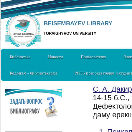
BEISEMBAYEV LIBRARY
TORAIGHYROV UNIVERSITY
Библиотека
Новости
Пользователю
Элек
Коллегам - библиотекарям
РНТБ преподавателям и студен
С. А. Даки
14-15 б.C.,
Дефектоло
даму ерекше
1. Психол