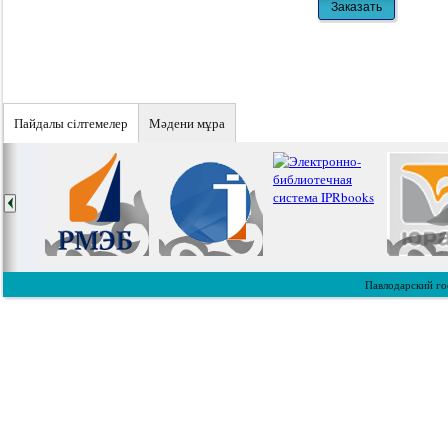
Пайдалы сiлтемелер
Мәдени мұра
Павлодарский го