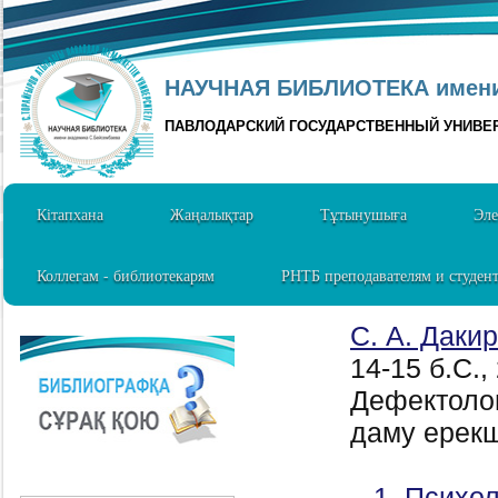
НАУЧНАЯ БИБЛИОТЕКА имени 
ПАВЛОДАРСКИЙ ГОСУДАРСТВЕННЫЙ УНИВЕ
Кітапхана
Жаңалықтар
Тұтынушыға
Эле
Коллегам - библиотекарям
РНТБ преподавателям и студен
С. А. Даки
14-15 б.C.,
Дефектоло
даму ерекше
1. Психол