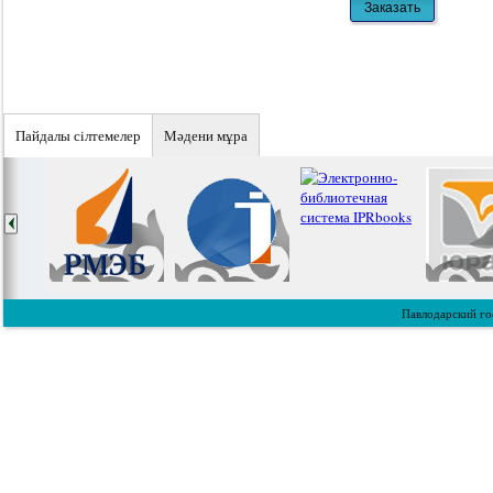
Пайдалы сiлтемелер
Мәдени мұра
Павлодарский го