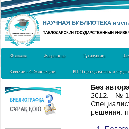
НАУЧНАЯ БИБЛИОТЕКА имени 
ПАВЛОДАРСКИЙ ГОСУДАРСТВЕННЫЙ УНИВЕ
Кітапхана
Жаңалықтар
Тұтынушыға
Эле
Коллегам - библиотекарям
РНТБ преподавателям и студен
Без автор
2012. - № 
Специалист
решения, п
1. Педаго