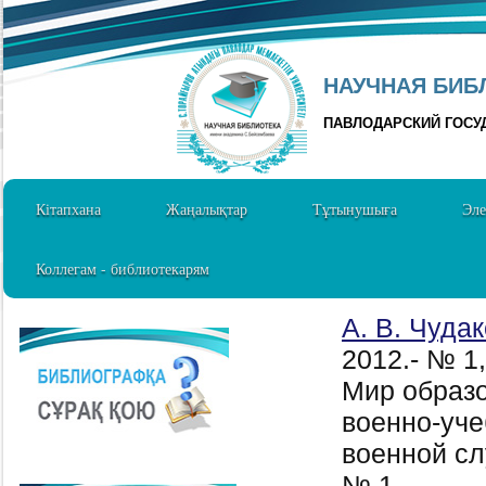
НАУЧНАЯ БИБЛ
ПАВЛОДАРСКИЙ ГОСУ
Кітапхана
Жаңалықтар
Тұтынушыға
Эле
Коллегам - библиотекарям
А. В. Чуда
2012.- № 1
Мир образо
военно-уче
военной сл
№ 1