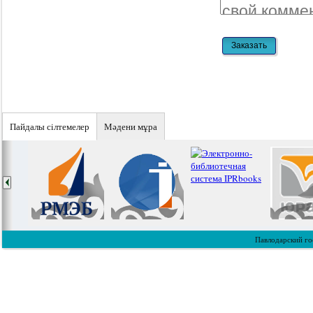
Пайдалы сiлтемелер
Мәдени мұра
Павлодарский го