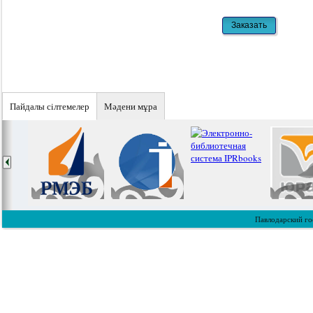
Пайдалы сiлтемелер
Мәдени мұра
Павлодарский го