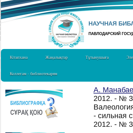
НАУЧНАЯ БИБЛ
ПАВЛОДАРСКИЙ ГОСУ
Кітапхана
Жаңалықтар
Тұтынушыға
Эле
Коллегам - библиотекарям
А. Манаба
2012. - № 
Валеология
- сильная 
2012. - № 3