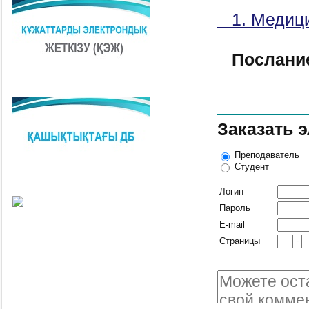
1. Медиц
Послани
Заказать 
Преподаватель
Студент
Логин
Пароль
E-mail
-
Страницы