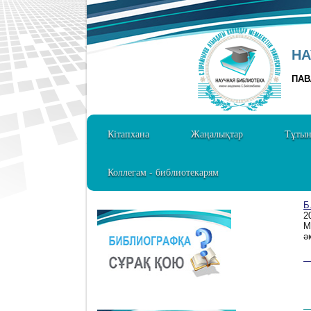
НА
ПАВ
Кітапхана
Жаңалықтар
Тұты
Коллегам - библиотекарям
Б
2
М
ә
1