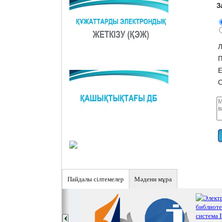
З
Л
П
E
С
Пайдалы сiлтемелер
Мәдени мұра