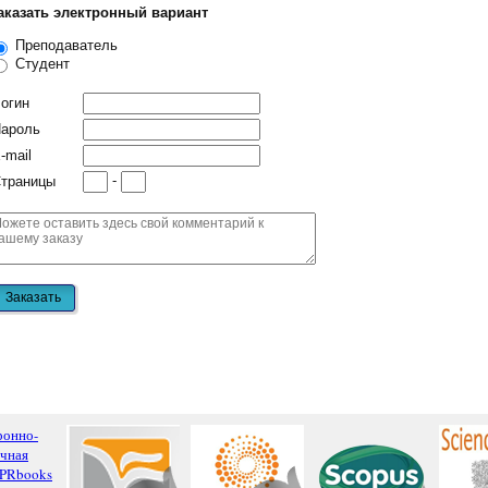
аказать электронный вариант
Преподаватель
Студент
огин
ароль
-mail
-
траницы