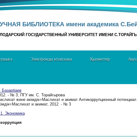
УЧНАЯ БИБЛИОТЕКА имени академика С.Бе
ЛОДАРСКИЙ ГОСУДАРСТВЕННЫЙ УНИВЕРСИТЕТ ИМЕНИ С.ТОРАЙГ
нушыға
Электронды кітапхана
Қызметтер
Ақпа
. Базарбаев
012. - № 3, ПГУ им. С. Торайгырова
әслихат және әкімдік=Маслихат и акимат Антикоррупционный потенциал
кімдік=Маслихат и акимат, 2012. - № 3
. Экономика
коррупция