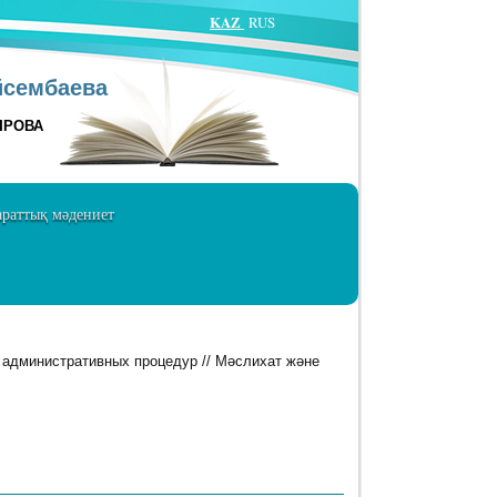
KAZ
RUS
йсембаева
ЫРОВА
раттық мәдениет
 административных процедур // Мәслихат және