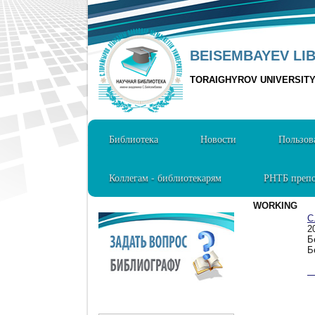
BEISEMBAYEV LI
TORAIGHYROV UNIVERSIT
Библиотека
Новости
Пользов
Коллегам - библиотекарям
РНТБ препо
WORKING
С
2
Б
Б
1