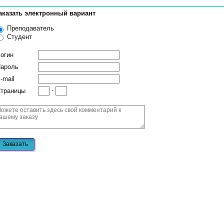
аказать электронный вариант
Преподаватель
Студент
огин
ароль
-mail
-
траницы