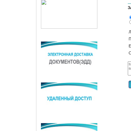
З
Л
П
E
С