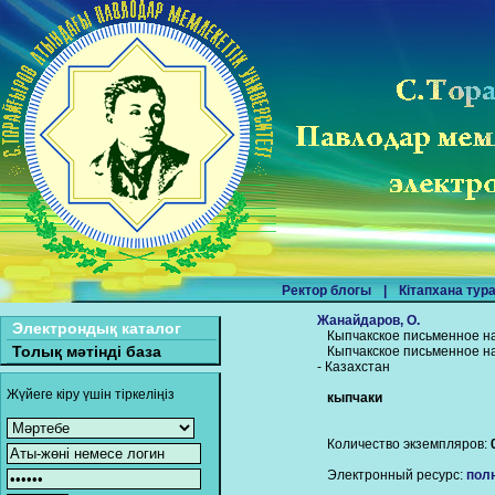
Ректор блогы
|
Кітапхана тур
Жанайдаров, О.
Электрондық каталог
Кыпчакское письменное н
Толық мәтінді база
Кыпчакское письменное н
- Казахстан
Жүйеге кіру үшін тіркеліңіз
кыпчаки
Количество экземпляров:
Электронный ресурс:
пол