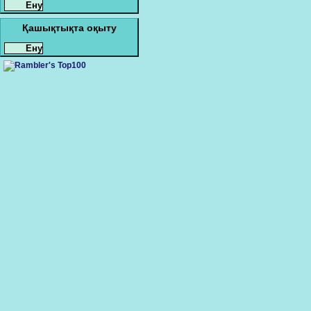
Қашықтықта оқыту