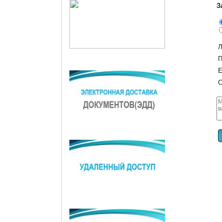
З
Л
П
E
С