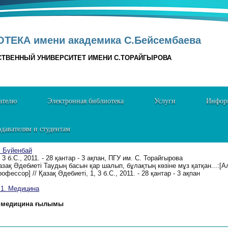
ТЕКА имени академика С.Бейсембаева
СТВЕННЫЙ УНИВЕРСИТЕТ ИМЕНИ С.ТОРАЙГЫРОВА
ателю
Электронная библиотека
Услуги
Информ
давателям и студентам
. Бүйенбай
, 3 б.C., 2011. - 28 қантар - 3 ақпан, ПГУ им. С. Торайгырова
азақ Әдебиетi Таудың басын қар шалып, бұлақтың көзiне мұз қатқан...
рофессор] // Қазақ Әдебиетi, 1, 3 б.C., 2011. - 28 қантар - 3 ақпан
. Медицина
медицина ғылымы