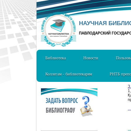
НАУЧНАЯ БИБЛИО
ПАВЛОДАРСКИЙ ГОСУДАР
Библиотека
Новости
Пользов
Коллегам - библиотекарям
РНТБ препо
З
1
Қ
п
1