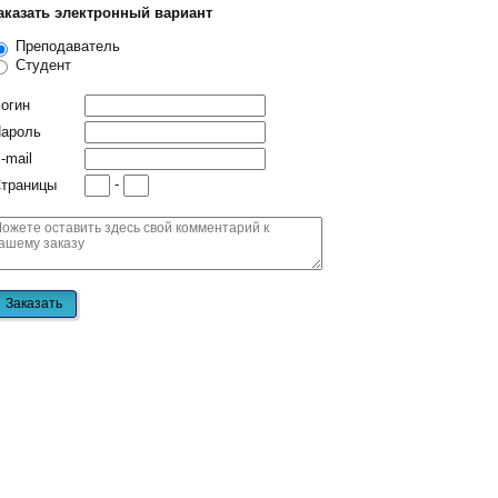
аказать электронный вариант
Преподаватель
Студент
огин
ароль
-mail
-
траницы