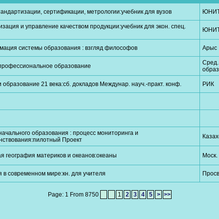
андартизации, сертификации, метрологии:учебник для вузов
ЮНИ
зация и управление качеством продукции:учебник для экон. спец.
ЮНИ
мация системы образования : взгляд философов
Арыс
Сред.
профессиональное образование
обра
и образование 21 века:cб. докладов Междунар. науч.-практ. конф.
РИК
начального образования : процесс мониторинга и
Казах
нствования:пилотный Проект
я география материков и океанов:океаны
Моск.
 в современном мире:кн. для учителя
Прос
Page: 1 From 8750
1
2
3
4
5
>
>>