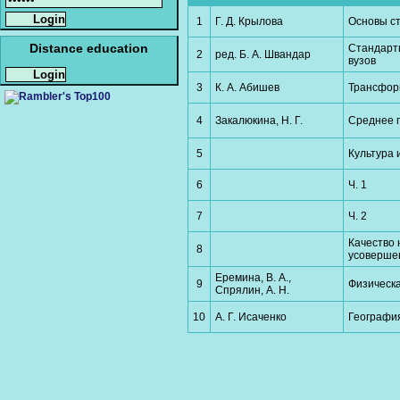
1
Г. Д. Крылова
Основы ст
Distance education
Стандарти
2
ред. Б. А. Швандар
вузов
3
К. А. Абишев
Трансфор
4
Закалюкина, Н. Г.
Среднее 
5
Культура 
6
Ч. 1
7
Ч. 2
Качество 
8
усоверше
Еремина, В. А.,
9
Физическа
Спрялин, А. Н.
10
А. Г. Исаченко
География