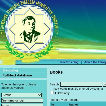
Rector's blog
|
About the librar
E-catalog
Books
Full-text database
Search:
To enter the system, please
authorize yourself
* key words must be entered by comma
fulltext only
Found 87499 (records)
№
Author