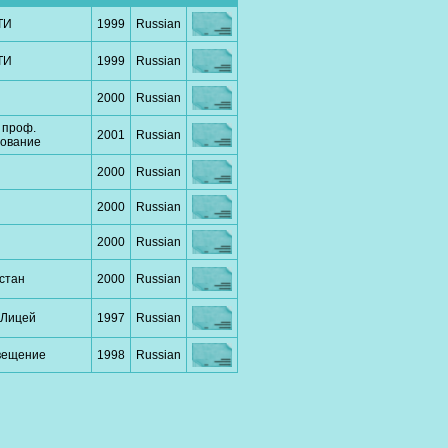
ТИ
1999
Russian
ТИ
1999
Russian
2000
Russian
 проф.
2001
Russian
зование
2000
Russian
2000
Russian
2000
Russian
стан
2000
Russian
 Лицей
1997
Russian
вещение
1998
Russian