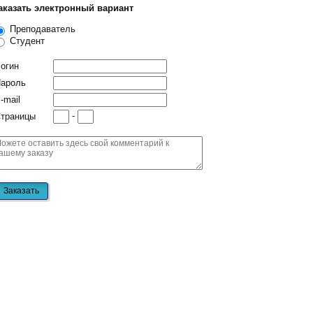
аказать электронный вариант
Преподаватель
Студент
огин
ароль
-mail
-
траницы