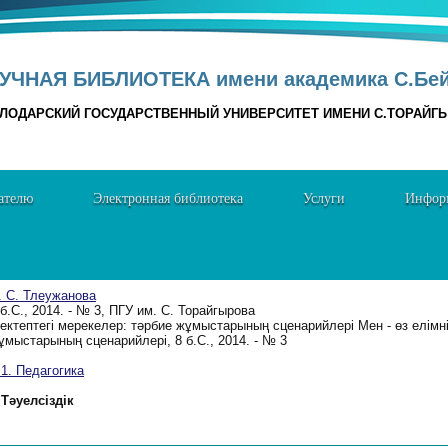
УЧНАЯ БИБЛИОТЕКА имени академика С.Бе
ЛОДАРСКИЙ ГОСУДАРСТВЕННЫЙ УНИВЕРСИТЕТ ИМЕНИ С.ТОРАЙГ
ателю
Электронная библиотека
Услуги
Информ
. С. Тлеужанова
 б.C., 2014. - № 3, ПГУ им. С. Торайгырова
ектептегі мерекелер: тәрбие жұмыстарының сценарийлері Мен - өз елімні
ұмыстарының сценарийлері, 8 б.C., 2014. - № 3
. Педагогика
Тәуелсіздік