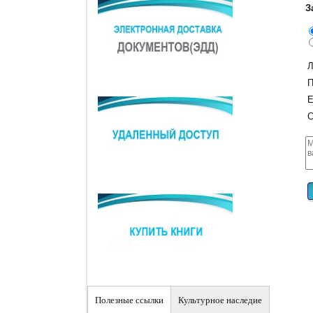
З
Л
П
E
С
Полезные ссылки
Культурное наследие