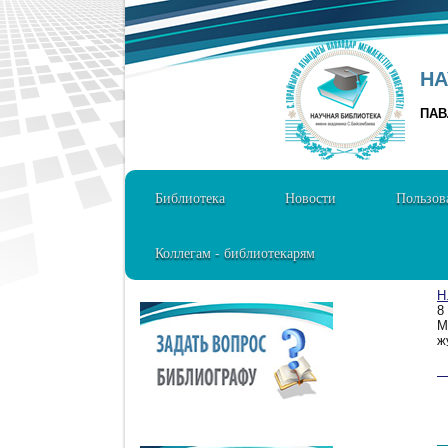
НА
ПАВ
Библиотека
Новости
Пользов
Коллегам - библиотекарям
Н
8
М
ж
1